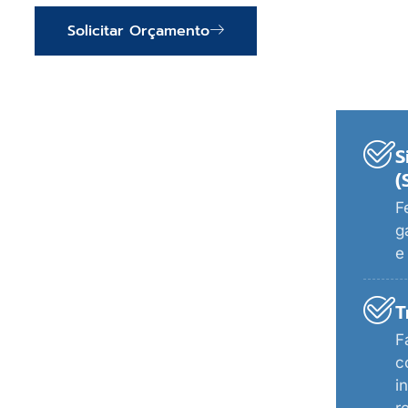
Solicitar Orçamento
S
(
F
g
e
T
F
c
i
r