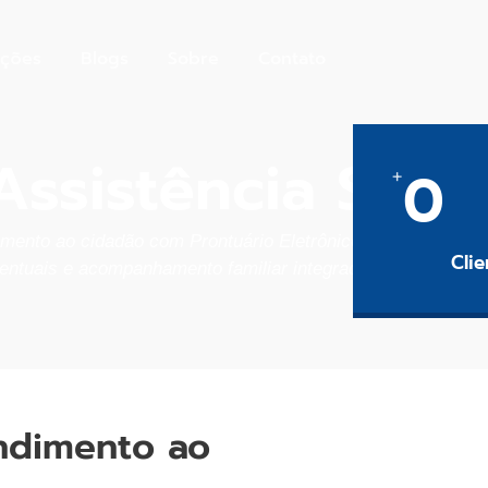
uções
Blogs
Sobre
Contato
Assistência Socia
0
+
imento ao cidadão com Prontuário Eletrônico Unificado, gest
Clie
entuais e acompanhamento familiar integrado (CRAS/CREA
ndimento ao