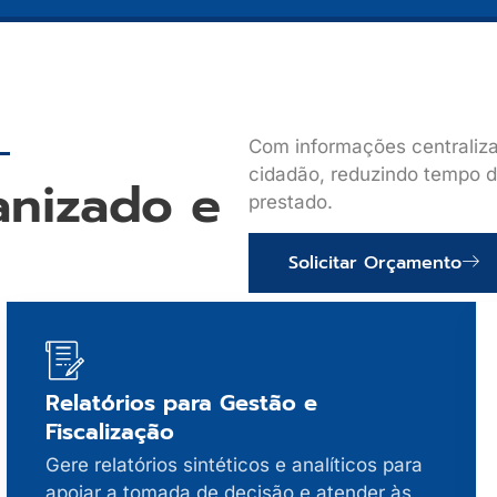
Com informações centraliza
cidadão, reduzindo tempo d
nizado e
prestado.
Solicitar Orçamento
Relatórios para Gestão e
Fiscalização
Gere relatórios sintéticos e analíticos para
apoiar a tomada de decisão e atender às