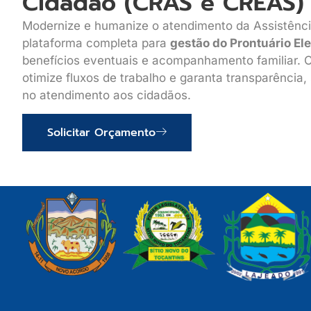
Cidadão (CRAS e CREAS)
Modernize e humanize o atendimento da Assistênc
plataforma completa para
gestão do Prontuário El
benefícios eventuais e acompanhamento familiar. C
otimize fluxos de trabalho e garanta transparência
no atendimento aos cidadãos.
Solicitar Orçamento