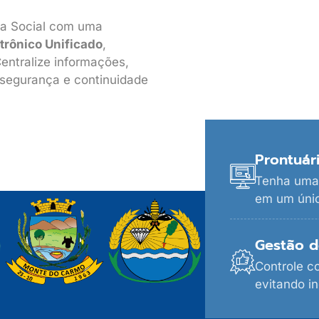
ia Social com uma
etrônico Unificado
,
entralize informações,
, segurança e continuidade
Prontuári
Tenha uma 
em um únic
Gestão d
Controle c
evitando in