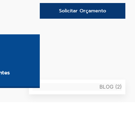
Solicitar Orçamento
l
ão de benefícios
ntes
S).