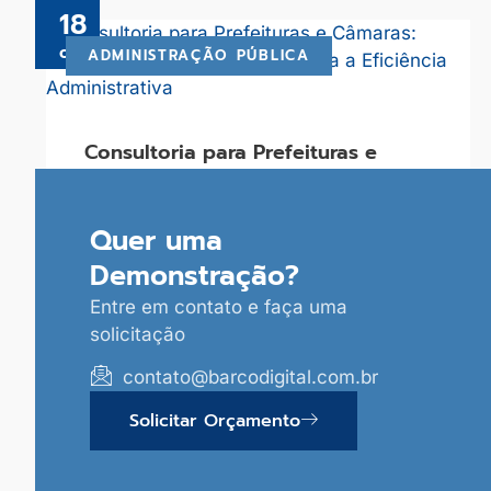
18
out
ADMINISTRAÇÃO PÚBLICA
Consultoria para Prefeituras e
Câmaras: Importância e
Contribuições para a Eficiência
Administrativa
Quer uma
Demonstração?
Ler Mais
Entre em contato e faça uma
solicitação
contato@barcodigital.com.br
Solicitar Orçamento