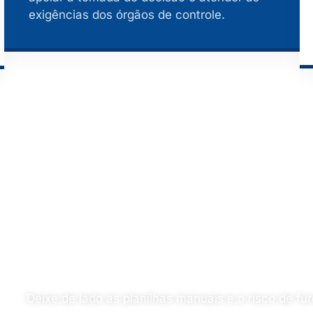
exigências dos órgãos de controle.
Assuma o controle
público hoje.
Deixe de lado as planilhas manuais e o risco de fu