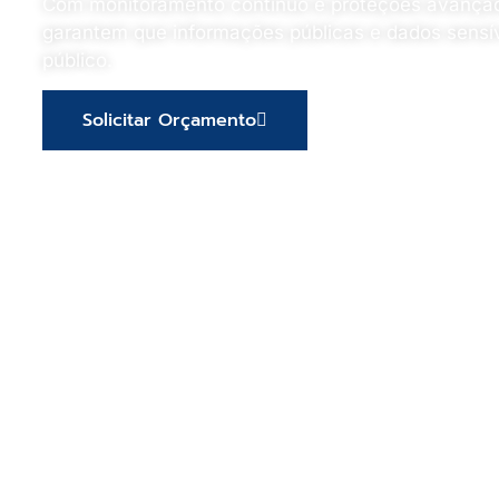
Com monitoramento contínuo e proteções avançadas
garantem que informações públicas e dados sensív
público.
Solicitar Orçamento