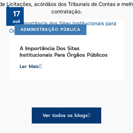
e Licitações, acórdãos dos Tribunais de Contas e melh
17
contratação.
out
ADMINISTRAÇÃO PÚBLICA
A Importância Dos Sites
Institucionais Para Órgãos Públicos
Ler Mais
Ver todos os blogs