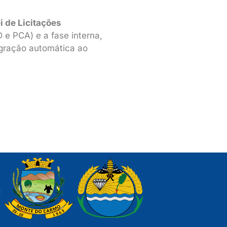
i de Licitações
 e PCA) e a fase interna,
egração automática ao