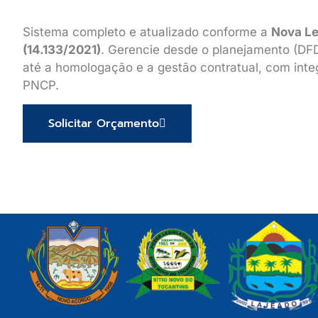
Sistema completo e atualizado conforme a
Nova Le
(14.133/2021)
. Gerencie desde o planejamento (DFD
até a homologação e a gestão contratual, com int
PNCP.
Solicitar Orçamento