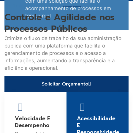
com uma solução que facilita o
EFICIÊNCIA E AGILIDADE
acompanhamento de processos em
Controle e Agilidade nos
tempo real
Processos Públicos
Otimize o fluxo de trabalho da sua administração
pública com uma plataforma que facilita o
gerenciamento de processos e o acesso a
informações, aumentando a transparência e a
eficiência operacional.
Solicitar Orçamento
Velocidade E
Acessibilidade
Desempenho
E
Responsividade