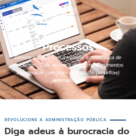
Processos
Elimine o papel com a tramitação eletrônica de
processos. Crie, assine e despache documentos
digitalmente com fluxo de trabalho (workflow)
automatizado.
REVOLUCIONE A ADMINISTRAÇÃO PÚBLICA
Diga adeus à burocracia do