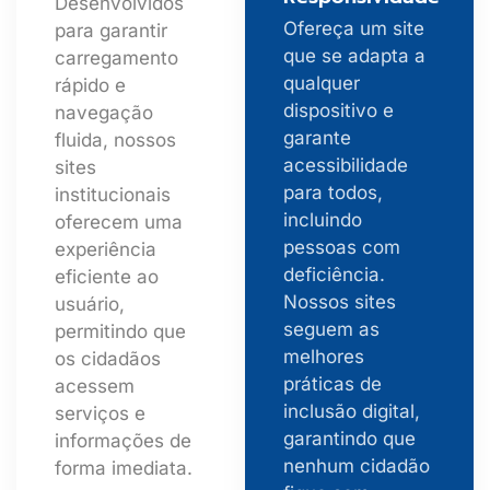
Desenvolvidos
Ofereça um site
para garantir
que se adapta a
carregamento
qualquer
rápido e
dispositivo e
navegação
garante
fluida, nossos
acessibilidade
sites
para todos,
institucionais
incluindo
oferecem uma
pessoas com
experiência
deficiência.
eficiente ao
Nossos sites
usuário,
seguem as
permitindo que
melhores
os cidadãos
práticas de
acessem
inclusão digital,
serviços e
garantindo que
informações de
nenhum cidadão
forma imediata.